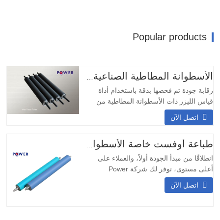
Popular products
الأسطوانة المطاطية الصناعية NBR الجميلة
رقابة جودة تم فحصها بدقة باستخدام أداة
قياس الليزر ذات الأسطوانة المطاطية من
سلسلة PSF. مجالات التطبيق باعتبارنا شركة
اتصل الآن
ذات خبرة في تصنيع الأسطوانات المطاطية
المخصصة في الصين، فإننا نقوم بتوفير
الأسطوانات المتنوعة لمختلف
طباعة أوفست خاصة الأسطوانة المطاطية
انطلاقًا من مبدأ الجودة أولاً، والعملاء على
أعلى مستوى، توفر لك شركة Power
Company خدمات شاملة للبكرات المطاطية،
اتصل الآن
على سبيل المثال، إعادة مطاطية البكرات
المطاطية المتهالكة، ورسم الخرائط وتصنيع
الصمغ الأساسي الجديد والخدمات الطبيعية