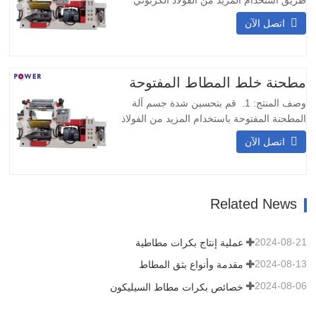
والقليل من الحديد المطاوع. 2. يمكن وضع
اتصل الآن
الآلة على الأرض العادية مباشرةً، ولا حاجة إلى
طريقة تركيب أخرى. 3. المحمل الأسطواني
يدعم التحميل الثقيل ودرجة الحرارة العالية.
استخدام المحمل الدوار يضاعف الحجم
مطحنة خلط المطاط المفتوحة
ويستخدم زيت تشحيم…
وصف المنتج: 1. قم بتحسين شدة جسم آلة
المطحنة المفتوحة باستخدام المزيد من الفولاذ
الكربوني وتقليل الحديد المطاوع. 2. يمكن
اتصل الآن
وضع آلة خلط المطاط المفتوحة على الأرض
العادية مباشرة ، طريقة التثبيت الأخرى غير
ضرورية. 3. أسطواني يدعم الحمل الثقيل
وارتفاع درجة الحرارة. باستخدام أسطوانة
Related News
مضاعفة الحجم…
2024-08-21
عملية إنتاج بكرات مطاطية
2024-08-13
مقدمة وأنواع بثق المطاط
2024-08-06
خصائص بكرات مطاط السيليكون